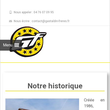
Nous appeler : 04 76 07 09 95
Nous écrire : contact@gastaldin-freres.fr
Skip to
content
Rechercher :
Menu
Notre historique
Créée en
1986,